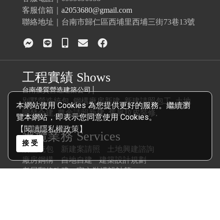
客服信箱｜
a2053680@gmail.com
聯絡地址｜台南市歸仁區西埔里西埔三街73巷13號
工程實績 Shows
台南優質營造建築公司│
別墅營造統包
鋼構廠房新建
新建請照包工
土地
,
,
,
本網站使用 Cookies 為您提供更好的服務。繼續瀏
開發合建
農舍請照新建
舊屋拉皮裝修
,
,
,
覽本網站，即表示您同意使用 Cookies。
【閱讀隱私權政策】
承攬業務 Services
接 受
別墅統包
新建案請照
土地興建諮詢
廠房鋼構
自地自建
建築設計規劃
老屋翻修改建
室內裝潢設計等
COPYRIGHT © 2026