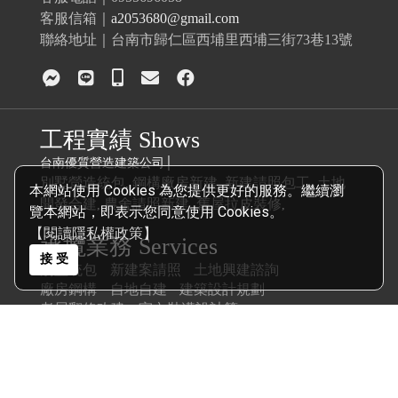
客服信箱｜
a2053680@gmail.com
聯絡地址｜台南市歸仁區西埔里西埔三街73巷13號
工程實績 Shows
台南優質營造建築公司│
別墅營造統包
鋼構廠房新建
新建請照包工
土地
,
,
,
本網站使用 Cookies 為您提供更好的服務。繼續瀏
開發合建
農舍請照新建
舊屋拉皮裝修
,
,
,
覽本網站，即表示您同意使用 Cookies。
【閱讀隱私權政策】
承攬業務 Services
接 受
別墅統包
新建案請照
土地興建諮詢
廠房鋼構
自地自建
建築設計規劃
老屋翻修改建
室內裝潢設計等
COPYRIGHT © 2026