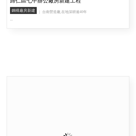
歸仁區七甲辦公廠房新建工程
鋼構廠房新建
台南營造廠,在地深耕逾40年
...