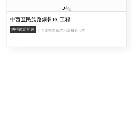
中西區民族路鋼骨RC工程
鋼構廠房新建
台南營造廠,在地深耕逾40年
...